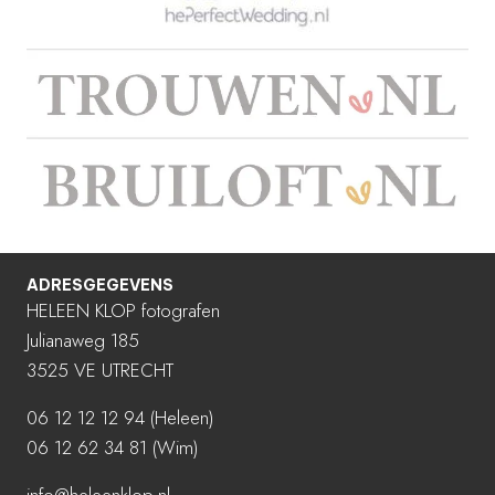
ADRESGEGEVENS
HELEEN KLOP fotografen
Julianaweg 185
3525 VE UTRECHT
06 12 12 12 94
(Heleen)
06 12 62 34 81 (Wim)
info@heleenklop.nl