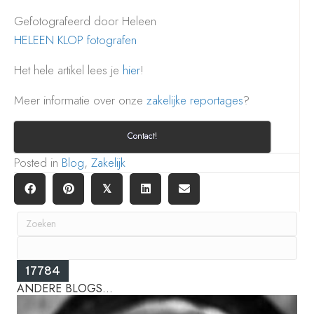
Gefotografeerd door Heleen
HELEEN KLOP fotografen
Het hele artikel lees je
hier
!
Meer informatie over onze
zakelijke reportages
?
Contact!
Posted in
Blog
,
Zakelijk
𝕏
ANDERE BLOGS...