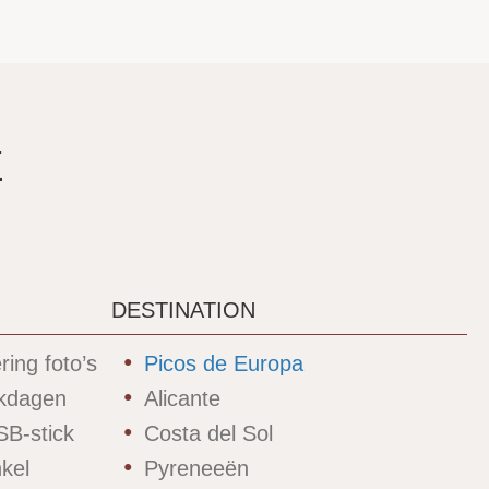
E
DESTINATION
ring foto’s
Picos de Europa
rkdagen
Alicante
SB-stick
Costa del Sol
nkel
Pyreneeën