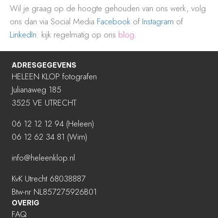
Wil je graag op de hoogte gehouden van ons werk, volg
ons dan via Social Media
Facebook
of
Instagram
of
LinkedIn
. kijk regelmatig op ons
blog
.
ADRESGEGEVENS
HELEEN KLOP fotografen
Julianaweg 185
3525 VE UTRECHT
06 12 12 12 94
(Heleen)
06 12 62 34 81 (Wim)
info@heleenklop.nl
KvK Utrecht 68038887
Btw-nr NL857275926B01
OVERIG
FAQ