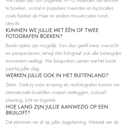
We raden aan om ongeveer 9–12 maanden van tevoren
te boeken, vooral in populaire maanden en bij locaties
zoals Kasteel de Haar en andere trouwlocaties rond
Utrecht.
KUNNEN WE JULLIE MET ÉÉN OF TWEE
FOTOGRAFEN BOEKEN?
Beide opties zijn mogelijk. Een duo geeft meer overzicht
en perspectieven, terwijl één fotograaf ook alle belangrijke
momenten vastlegt. We bespreken samen wat het beste
past bij jullie dag.
WERKEN JULLIE OOK IN HET BUITENLAND?
Zeker. Dankzij onze ervaring als reisfotografen kunnen we
internationale bruiloften soepel vastleggen, inclusief
planning, licht en logistiek.
HOE LANG ZIJN JULLIE AANWEZIG OP EEN
BRUILOFT?
Dat stemmen we af op jullie dagplanning. Meestal van de