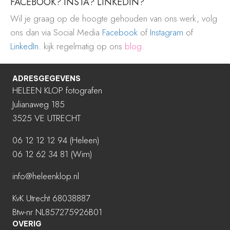
FACEBOOK? INSTA? LINKEDIN?
Wil je graag op de hoogte gehouden van ons werk, volg
ons dan via Social Media
Facebook
of
Instagram
of
LinkedIn
. kijk regelmatig op ons
blog
.
ADRESGEGEVENS
HELEEN KLOP fotografen
Julianaweg 185
3525 VE UTRECHT
06 12 12 12 94
(Heleen)
06 12 62 34 81 (Wim)
info@heleenklop.nl
KvK Utrecht 68038887
Btw-nr NL857275926B01
OVERIG