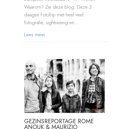
Waarom? Zie deze blog. Deze 3
daagse FotoTrip met heel veel
fotografie, sightseeing en…
about FOTOTRIP MET LOVESHOOT IN W
Lees meer
GEZINSREPORTAGE ROME
ANOUK & MAURIZIO