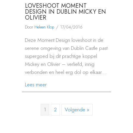
LOVESHOOT MOMENT
DESIGN IN DUBLIN MICKY EN
OLIVIER
Door
Heleen Klop
/
17/04/2016
Deze Moment Design loveshoot in de
serene omgeving van Dublin Castle past
supergoed bij dit prachtige koppel
Mickey en Olivier – verliefd, innig
verbonden en heel erg dol op elkaar.…
about LOVESHOOT MOMENT DESIGN IN 
Lees meer
1
2
Volgende »