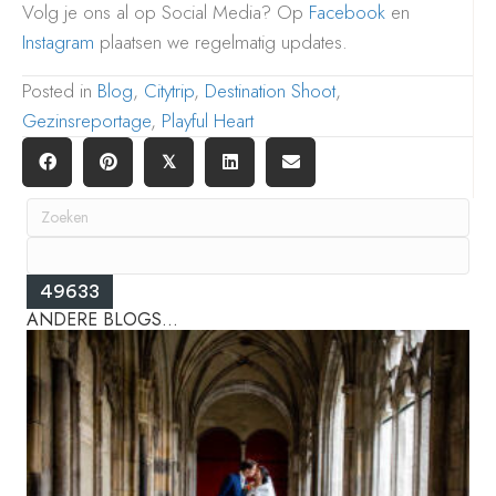
Volg je ons al op Social Media? Op
Facebook
en
Instagram
plaatsen we regelmatig updates.
Posted in
Blog
,
Citytrip
,
Destination Shoot
,
Gezinsreportage
,
Playful Heart
𝕏
ANDERE BLOGS...