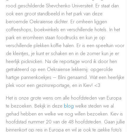
rood geschilderde Shevchenko Universiteit. Er staat dan
ook een groot standbeeld in het park van deze
beroemde Oekraïense dichter. Er omheen liggen
coffeeshops, boekwinkels en verschillende hotels. In het
park en eromheen staan foodtrucks en kun je op
verschillende plekken koffie halen. Er is een speeltuin voor
de kleintjes, je kunt er schaken en in de zomer kun je er
heerlijk picknicken. Na de reportage word ik door hen
getrakteerd op een Oekraïense lekkernij: opgerolde
hartige pannenkoekjes – Blini genaamd. Wat een heerlijke
plek voor een gezinsreportage, en in Kiev! <3
Het is onze grote wens om alle hoofdsteden van Europa
te bezoeken. Bekijk in deze
blog
welke steden we al
gehad hebben en welke we nog willen bezoeken. Kiev is
hoofdstad nummer 20 van de 48 hoofdsteden. Gaan jullie
binnenkort op reis in Europa en wil je ook te gekke foto’s