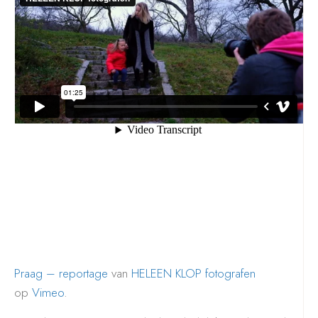
Praag – reportage
van
HELEEN KLOP fotografen
op
Vimeo
.