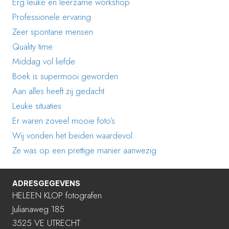
Erg leuke en leerzame workshop
Professionele ervaring
Zeer spontane mensen
Quality time
Middag vol liefde
Boek is supermooi geworden
Aan alles heeft zij gedacht
Leuke situaties
Er waren zoveel mooie foto’s
Wij vonden het beiden waardevol
Ze was op een prettige manier aanwezig
ADRESGEGEVENS
HELEEN KLOP fotografen
Julianaweg 185
3525 VE UTRECHT