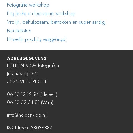
Fotografie workshop
Erg leuke en leerzame workshop
Vrolijk, behulpzaam, betrokken en super aardig
Familiefoto’s
Huwelijk prachtig vastgelegd
ADRESGEGEVENS
HELEEN KLOP fotografen
Julianaweg 185
3525 VE UTRECHT
06 12 12 12 94
(Heleen)
06 12 62 34 81 (Wim)
info@heleenklop.nl
KvK Utrecht 68038887