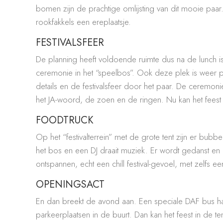
bomen zijn de prachtige omlijsting van dit mooie paar
rookfakkels een ereplaatsje.
FESTIVALSFEER
De planning heeft voldoende ruimte dus na de lunch is 
ceremonie in het “speelbos”. Ook deze plek is weer p
details en de festivalsfeer door het paar. De ceremon
het JA-woord, de zoen en de ringen. Nu kan het feest
FOODTRUCK
Op het “festivalterrein” met de grote tent zijn er b
het bos en een DJ draait muziek. Er wordt gedanst en e
ontspannen, echt een chill festival-gevoel, met zelfs ee
OPENINGSACT
En dan breekt de avond aan. Een speciale DAF bus ha
parkeerplaatsen in de buurt. Dan kan het feest in de