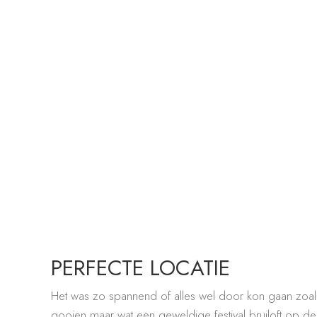
PERFECTE LOCATIE
Het was zo spannend of alles wel door kon gaan zoals
gooien maar wat een geweldige festival bruiloft op 