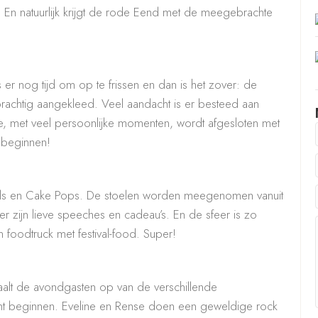
. En natuurlijk krijgt de rode Eend met de meegebrachte
er nog tijd om op te frissen en dan is het zover: de
rachtig aangekleed. Veel aandacht is er besteed aan
ie, met veel persoonlijke momenten, wordt afgesloten met
 beginnen!
ubbels en Cake Pops. De stoelen worden meegenomen vanuit
r zijn lieve speeches en cadeau’s. En de sfeer is zo
n foodtruck met festival-food. Super!
alt de avondgasten op van de verschillende
 tent beginnen. Eveline en Rense doen een geweldige rock