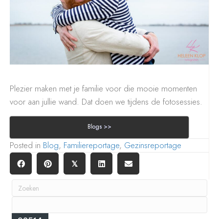
Plezier maken met je familie voor die mooie momenten
voor aan jullie wand. Dat doen we tijdens de fotosessies.
Blogs >>
Posted in
Blog
,
Familiereportage
,
Gezinsreportage
𝕏