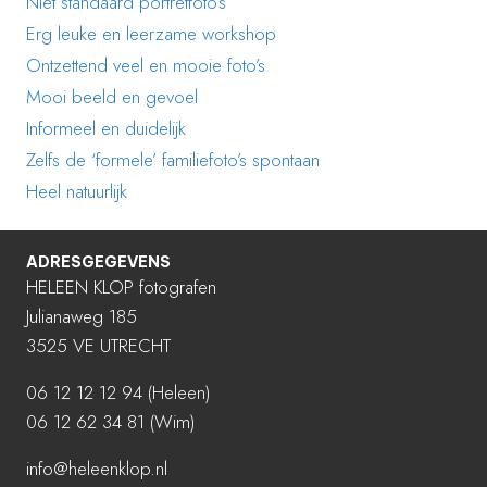
Niet standaard portretfoto’s
Erg leuke en leerzame workshop
Ontzettend veel en mooie foto’s
Mooi beeld en gevoel
Informeel en duidelijk
Zelfs de ‘formele’ familiefoto’s spontaan
Heel natuurlijk
ADRESGEGEVENS
HELEEN KLOP fotografen
Julianaweg 185
3525 VE UTRECHT
06 12 12 12 94
(Heleen)
06 12 62 34 81 (Wim)
info@heleenklop.nl