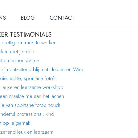
NS
BLOG
CONTACT
ER TESTIMONIALS
 prettig om mee te werken
ken met je mee
et en enthousiasme
 zijn ontzettend blij met Heleen en Wim
ie, echte, spontane foto’s
 leuke en leerzame workshop
een maakte me aan het lachen
 je van spontane foto’s houdt
derful professional, kind
t op je gemak
zettend leuk en leerzaam