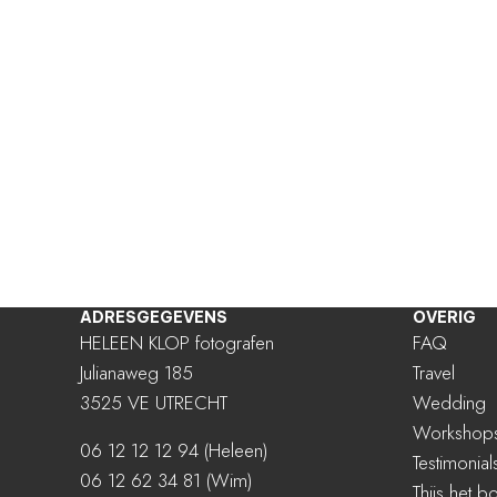
ADRESGEGEVENS
OVERIG
HELEEN KLOP fotografen
FAQ
Julianaweg 185
Travel
3525 VE UTRECHT
Wedding
Workshop
06 12 12 12 94
(Heleen)
Testimonial
06 12 62 34 81 (Wim)
Thijs het b