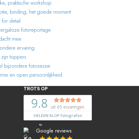
ke, praktische workshop
tie, binding, het goede moment
 for detail
rgaloze fotoreportage
 dacht mee
zondere ervaring
 zijn toppers
l bijzondere fotosessie
me en open persoonlijkheid
TROTS OP
Google reviews
☆
☆
☆
☆
☆