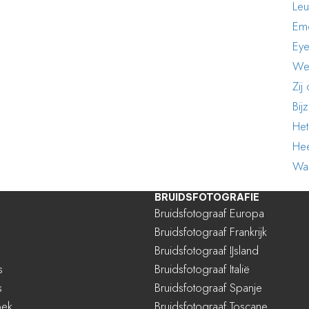
Leu
Emo
Eye
Wee
Zij
Bij
Het
Hee
War
BRUIDSFOTOGRAFIE
Bruidsfotograaf Europa
Bruidsfotograaf Frankrijk
Bruidsfotograaf IJsland
s
Bruidsfotograaf Italië
s
Bruidsfotograaf Spanje
oek
Bruidsfotograaf Toscane