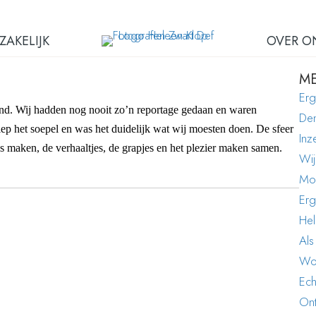
ZAKELIJK
OVER O
ME
Erg
nend. Wij hadden nog nooit zo’n reportage gedaan en waren
Den
ep het soepel en was het duidelijk wat wij moesten doen. De sfeer
Inz
’s maken, de verhaaltjes, de grapjes en het plezier maken samen.
Wij
Moo
Erg
Hel
Als
Won
Ech
Ont