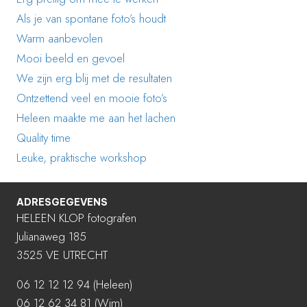
Als je van spontane foto’s houdt
Warm aanbevolen
Mooi beeld en gevoel
We zijn erg blij met de resultaten
Ontzettend veel en mooie foto’s
Heleen maakte me aan het lachen
Quality time
Leuke, praktische workshop
ADRESGEGEVENS
HELEEN KLOP fotografen
Julianaweg 185
3525 VE UTRECHT
06 12 12 12 94
(Heleen)
06 12 62 34 81 (Wim)