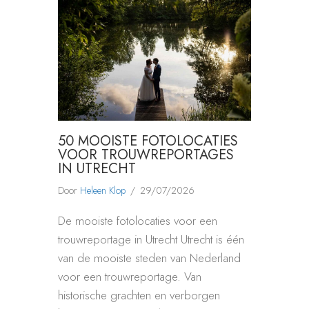
50 MOOISTE FOTOLOCATIES
VOOR TROUWREPORTAGES
IN UTRECHT
Door
Heleen Klop
/
29/07/2026
De mooiste fotolocaties voor een
trouwreportage in Utrecht Utrecht is één
van de mooiste steden van Nederland
voor een trouwreportage. Van
historische grachten en verborgen