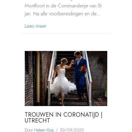
Montfoort in de Commanderije van St.
Jan. Na alle voorbereidingen en de…
about TROUWEN IN MONTFOORT
Lees meer
TROUWEN IN CORONATIJD |
UTRECHT
Door
Heleen Klop
/
30/09/2020