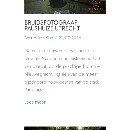
BRUIDSFOTOGRAAF
PAUSHUIZE UTRECHT
Door
Heleen Klop
/
31/07/2026
Gaan jullie trouwen bij Paushuize in
Utrecht? Midden in het historische hart
van Utrecht, op de prachtige Kromme
Nieuwegracht, ligt één van de meest
bijzondere trouwlocaties van de stad:
Paushuize.…
about Bruidsfotograaf Paushuize Utrecht
Lees meer