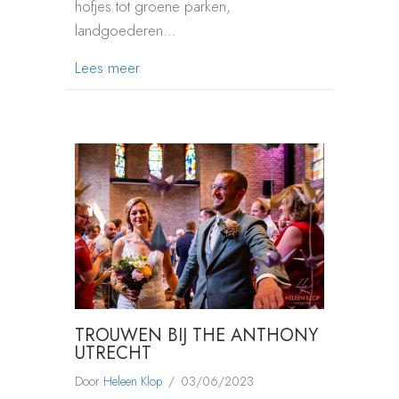
hofjes tot groene parken,
landgoederen…
about 50 mooiste fotolocaties voor trouwr
Lees meer
TROUWEN BIJ THE ANTHONY
UTRECHT
Door
Heleen Klop
/
03/06/2023