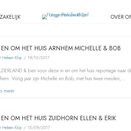
ZAKELIJK
OVER O
 EN OM HET HUIS ARNHEM MICHELLE & BOB
or
Heleen Klop
/
19/10/2017
DERLAND Ik ben voor deze in en om het huis reportage naar d
hem. Vorig jaar zijn Michelle en Bob, met hun twee meiden,…
about IN EN OM HET HUIS ARNHEM MICHELLE & BOB
es meer
 EN OM HET HUIS ZUIDHORN ELLEN & ERIK
or
Heleen Klop
/
15/09/2017