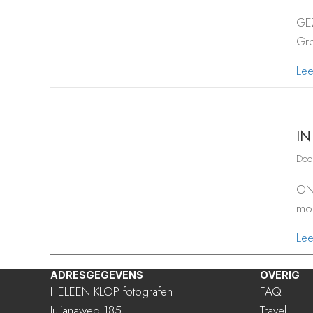
GEZ
Gro
Le
IN
Do
ON
moo
Le
ADRESGEGEVENS
OVERIG
HELEEN KLOP fotografen
FAQ
Julianaweg 185
Travel