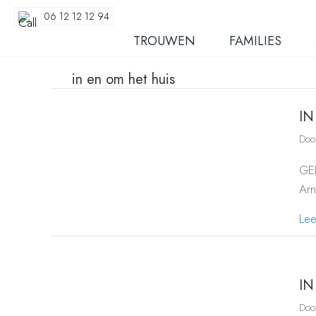
06 12 12 12 94
TROUWEN
FAMILIES
in en om het huis
IN
Do
GEL
Arn
Le
IN
Do