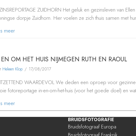
INSREPORTAGE ZUIDHORN Het geluk en gezinsleven van Ellen en Er
ningse dorpje Zuidhorn. Hier voelen ze zich thuis samen met h
about IN EN OM HET HUIS ZUIDHORN ELLEN & ERIK
es meer
 EN OM HET HUIS NIJMEGEN RUTH EN RAOUL
or
Heleen Klop
/
17/08/2017
TZETTEND WAARDEVOL We deden een oproep voor gezinnen die 
ie fotoreportage in-en-om-het-huis (voor het goede doel) en wa
about IN EN OM HET HUIS NIJMEGEN RUTH EN RAOUL
es meer
BRUIDSFOTOGRAFIE
Bruidsfotograaf Europa
Bruidsfotograaf Frankrijk