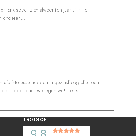
ik speelt zich alweer tien jaar af in het
un kinderen,…
interesse hebben in gezinsfotografie: een
t een hoop reacties kregen we! Het is…
TROTS OP