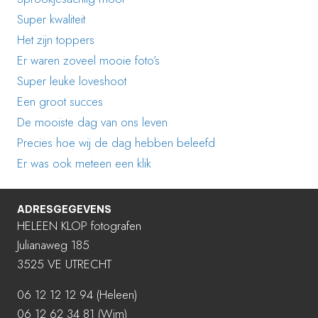
Super kwaliteit
Het zijn toppers
Er waren zoveel mooie foto’s
Super leuke loveshoot
Een groot succes
De mooiste dag van ons leven
Precies hoe wij de dag hebben beleefd
Er was ook meteen een klik
ADRESGEGEVENS
HELEEN KLOP fotografen
Julianaweg 185
3525 VE UTRECHT
06 12 12 12 94
(Heleen)
06 12 62 34 81 (Wim)