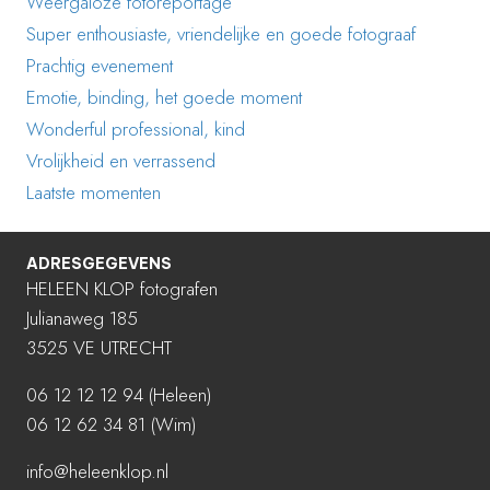
Weergaloze fotoreportage
Super enthousiaste, vriendelijke en goede fotograaf
Prachtig evenement
Emotie, binding, het goede moment
Wonderful professional, kind
Vrolijkheid en verrassend
Laatste momenten
ADRESGEGEVENS
HELEEN KLOP fotografen
Julianaweg 185
3525 VE UTRECHT
06 12 12 12 94
(Heleen)
06 12 62 34 81 (Wim)
info@heleenklop.nl