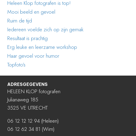
Heleen Klop fotografen is top!
Mooi beeld en gevoel
Ruim de tijd
Iedereen voelde zich op zijn gemak
Resultaat is prachtig
Erg leuke en leerzame workshop
Haar gevoel voor humor
Topfoto’s
ADRESGEGEVENS
HELEEN KLOP fotografen
Julianaweg 185
3525 VE UTRECHT
06 12 12 12 94
(Heleen)
06 12 62 34 81 (Wim)