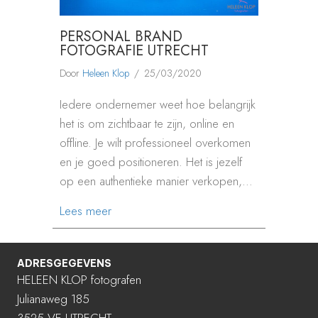
PERSONAL BRAND
FOTOGRAFIE UTRECHT
Door
Heleen Klop
/
25/03/2020
Iedere ondernemer weet hoe belangrijk
het is om zichtbaar te zijn, online en
offline. Je wilt professioneel overkomen
en je goed positioneren. Het is jezelf
op een authentieke manier verkopen,…
about PERSONAL BRAND FOTOGRAFIE 
Lees meer
ADRESGEGEVENS
HELEEN KLOP fotografen
Julianaweg 185
3525 VE UTRECHT