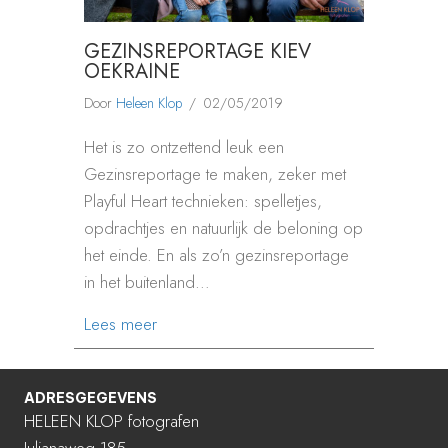
GEZINSREPORTAGE KIEV
OEKRAINE
Door
Heleen Klop
/
02/05/2019
Het is zo ontzettend leuk een
Gezinsreportage te maken, zeker met
Playful Heart technieken: spelletjes,
opdrachtjes en natuurlijk de beloning op
het einde. En als zo’n gezinsreportage
in het buitenland…
about GEZINSREPORTAGE KIEV OEKRAI
Lees meer
ADRESGEGEVENS
HELEEN KLOP fotografen
Julianaweg 185