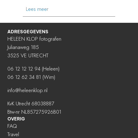
about IN EN OM HET HUIS ARNHEM MI
Lees meer
ADRESGEGEVENS
HELEEN KLOP fotografen
Julianaweg 185
3525 VE UTRECHT
06 12 12 12 94
(Heleen)
06 12 62 34 81 (Wim)
info@heleenklop.nl
KvK Utrecht 68038887
Btw-nr NL857275926B01
OVERIG
FAQ
Travel