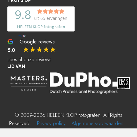
TROTS OP
Google reviews
☆
☆
☆
☆
☆
5.0
Lees al onze reviews
LID VAN
© 2009-2026 HELEEN KLOP fotografen. All Rights
Reserved.
Privacy policy
Algemene voorwaarden
Gebouwd door
wisch.nl
.