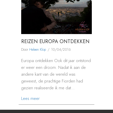
REIZEN EUROPA ONTDEKKEN
Door
Heleen Klop
/
10/04/2016
Europa ontdekken Ook dit jaar ontstond
er weer een droom. Nadat ik aan de
andere kant van de wereld was
geweest, de prachtige Fiorden had
gezien realiseerde ik me dat…
about REIZEN EUROPA ONTDEKKEN
Lees meer