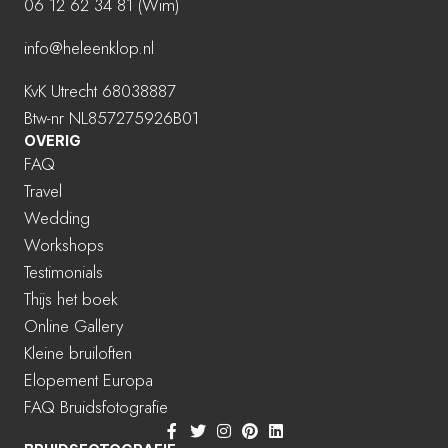
06 12 62 34 81 (Wim)
info@heleenklop.nl
KvK Utrecht 68038887
Btw-nr NL857275926B01
OVERIG
FAQ
Travel
Wedding
Workshops
Testimonials
Thijs het boek
Online Gallery
Kleine bruiloften
Elopement Europa
FAQ Bruidsfotografie