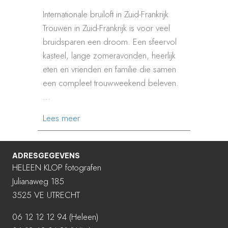
Internationale bruiloft in Zuid-Frankrijk
Trouwen in Zuid-Frankrijk is voor veel
bruidsparen een droom. Een sfeervol
kasteel, lange zomeravonden, heerlijk
eten en vrienden en familie die samen
een compleet trouwweekend beleven.
…
about TROUWEN IN ZUID-FRANKRIJK
Lees meer
ADRESGEGEVENS
HELEEN KLOP fotografen
Julianaweg 185
3525 VE UTRECHT
06 12 12 12 94
(Heleen)