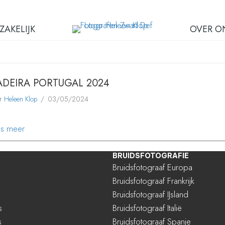
ZAKELIJK
OVER O
DEIRA PORTUGAL 2024
or
Heleen Klop
/
03/05/2024
about MADEIRA PORTUGAL 2024
es meer
BRUIDSFOTOGRAFIE
Bruidsfotograaf Europa
Bruidsfotograaf Frankrijk
Bruidsfotograaf IJsland
s
Bruidsfotograaf Italië
s
Bruidsfotograaf Spanje