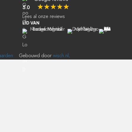
☆
☆
☆
☆
☆
5.0
Lees al onze reviews
LID VAN
aarden
Gebouwd door
wisch.nl
.