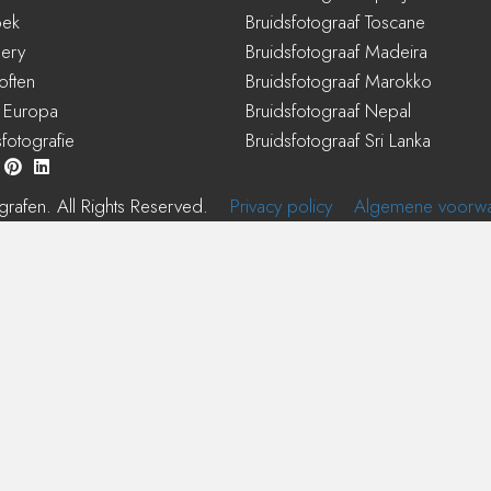
oek
Bruidsfotograaf Toscane
lery
Bruidsfotograaf Madeira
loften
Bruidsfotograaf Marokko
 Europa
Bruidsfotograaf Nepal
fotografie
Bruidsfotograaf Sri Lanka
rafen. All Rights Reserved.
Privacy policy
Algemene voorw