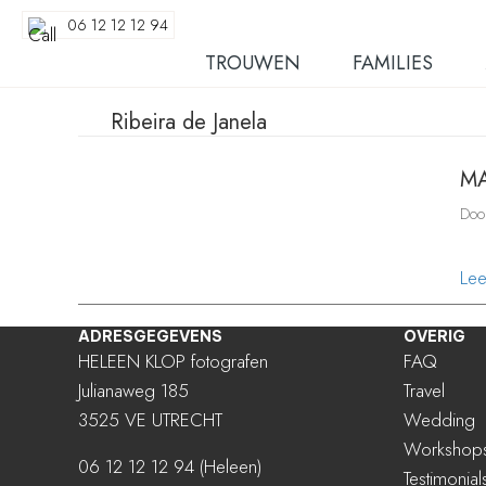
06 12 12 12 94
TROUWEN
FAMILIES
Ribeira de Janela
MA
Do
Le
ADRESGEGEVENS
OVERIG
HELEEN KLOP fotografen
FAQ
Julianaweg 185
Travel
3525 VE UTRECHT
Wedding
Workshop
06 12 12 12 94
(Heleen)
Testimonial