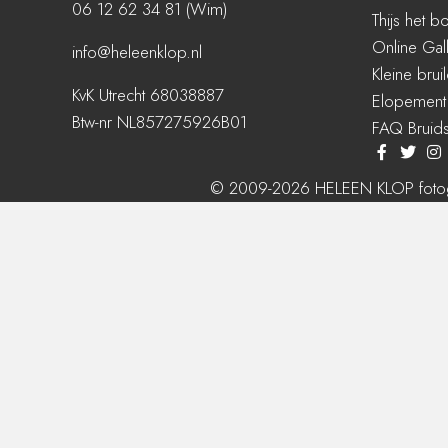
06 12 62 34 81 (Wim)
Thijs het b
Online Gal
info@heleenklop.nl
Kleine brui
KvK Utrecht 68038887
Elopement
Btw-nr NL857275926B01
FAQ Bruids
© 2009-2026 HELEEN KLOP fotog