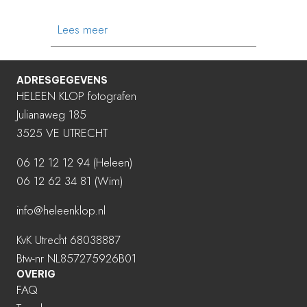
about JORDANIE FOTOREIS 2024
Lees meer
ADRESGEGEVENS
HELEEN KLOP fotografen
Julianaweg 185
3525 VE UTRECHT
06 12 12 12 94
(Heleen)
06 12 62 34 81 (Wim)
info@heleenklop.nl
KvK Utrecht 68038887
Btw-nr NL857275926B01
OVERIG
FAQ