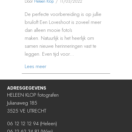
Door
Heleen Klop
/
11/03/2022
De perfecte voorbereiding is op jullie
bruiloft Een Loveshoot is zoveel meer
dan alleen mooie foto’s
maken. Natuurlijk is het heerlijk om
samen nieuwe herinneringen vast te
leggen. Even tijd voor…
about 6 TOP REDENEN VOOR LOVESHO
Lees meer
ADRESGEGEVENS
HELEEN KLOP fotografen
Julianaweg 185
3525 VE UTRECHT
06 12 12 12 94
(Heleen)
06 12 62 34 81 (Wim)