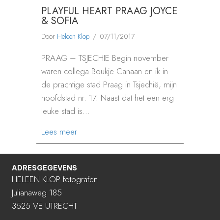
PLAYFUL HEART PRAAG JOYCE
& SOFIA
Door
Heleen Klop
/
07/11/2017
PRAAG – TSJECHIE Begin november
waren collega Boukje Canaan en ik in
de prachtige stad Praag in Tsjechië, mijn
hoofdstad nr. 17. Naast dat het een erg
leuke stad is…
about PLAYFUL HEART PRAAG JOYCE & 
Lees meer
ADRESGEGEVENS
HELEEN KLOP fotografen
Julianaweg 185
3525 VE UTRECHT