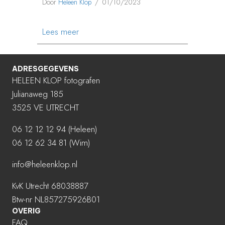
Door
Heleen Klop
/
01/10/2023
about TOSCANE FOTOREIS HERFST 202
Lees meer
ADRESGEGEVENS
HELEEN KLOP fotografen
Julianaweg 185
3525 VE UTRECHT
06 12 12 12 94
(Heleen)
06 12 62 34 81 (Wim)
info@heleenklop.nl
KvK Utrecht 68038887
Btw-nr NL857275926B01
OVERIG
FAQ