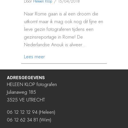
Door
Heleen Klop
/
15/04/2018
Naar Rome gaan is al een droom die
uitkomt maar ik mag ook nog dit fijne en
lieve gezin fotograferen tijdens een
gezinsreportage in Rome! De
Nederlandse Anouk is alweer…
about GEZINSREPORTAGE ROME ANOUK
Lees meer
ADRESGEGEVENS
HELEEN KLOP fotografen
Julianaweg 185
3525 VE UTRECHT
06 12 12 12 94
(Heleen)
06 12 62 34 81 (Wim)