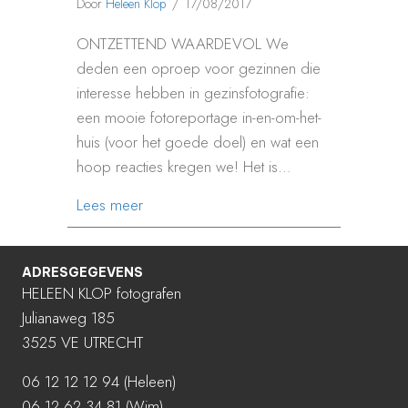
Door
Heleen Klop
/
17/08/2017
ONTZETTEND WAARDEVOL We
deden een oproep voor gezinnen die
interesse hebben in gezinsfotografie:
een mooie fotoreportage in-en-om-het-
huis (voor het goede doel) en wat een
hoop reacties kregen we! Het is…
about IN EN OM HET HUIS NIJMEGEN R
Lees meer
ADRESGEGEVENS
HELEEN KLOP fotografen
Julianaweg 185
3525 VE UTRECHT
06 12 12 12 94
(Heleen)
06 12 62 34 81 (Wim)