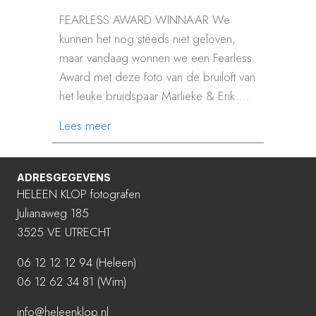
FEARLESS AWARD WINNAAR We
kunnen het nog steeds niet geloven,
maar vandaag wonnen we een Fearless
Award met deze foto van de bruiloft van
het leuke bruidspaar Marlieke & Erik.…
about FEARLESS AWARD
Lees meer
ADRESGEGEVENS
HELEEN KLOP fotografen
Julianaweg 185
3525 VE UTRECHT
06 12 12 12 94
(Heleen)
06 12 62 34 81 (Wim)
info@heleenklop.nl