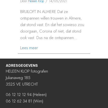
Door
Heleen Klop
/
14/05/2021
BRUILOFT IN ALMERE Dat ze
ontspannen willen trouwen in Almere,
dat stond vast. En dat het sowieso zou
doorgaan, Corona of niet, dat stond
ook vast. Dus na de ontspannen…
about ONTSPANNEN TROUWEN IN ALM
Lees meer
ADRESGEGEVENS
HELEEN KLOP fotografen
Julianaweg 185
3525 VE UTRECHT
06 12 12 12 94
(Heleen)
06 12 62 34 81 (Wim)